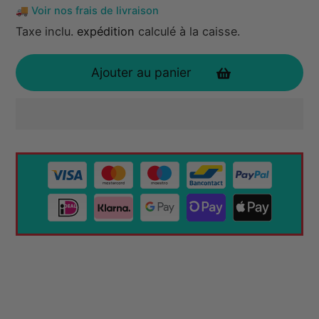
🚚 Voir nos frais de livraison
habituel
Taxe inclu.
expédition
calculé à la caisse.
Ajouter au panier
Ajout
de
produit
à
votre
panier