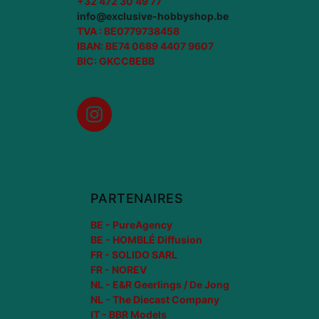
+32 472 30 49 77
info@exclusive-hobbyshop.be
TVA : BE0779738458
IBAN: BE74 0689 4407 9607
BIC: GKCCBEBB
Instagram
PARTENAIRES
BE - PureAgency
BE - HOMBLÉ Diffusion
FR - SOLIDO SARL
FR - NOREV
NL - E&R Geerlings / De Jong
NL - The Diecast Company
IT - BBR Models