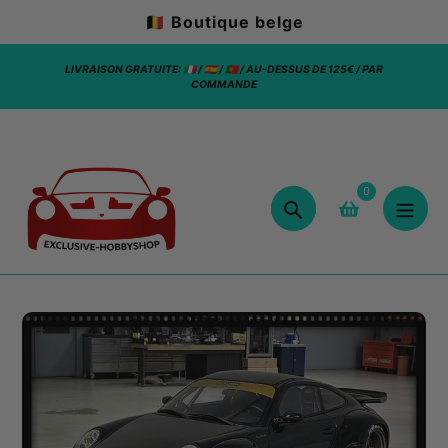
Aller
🇧🇪 Boutique belge
au
contenu
100€ / PAR
LIVRAISON GRATUITE: 🇮🇹 / 🇪🇸 / 🇵🇹 / AU-DESSUS DE 125€ / PAR
EXCLU
COMMANDE
innovati
0
Chercher