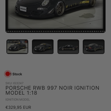
1 Stock
SKU:
IG3247
PORSCHE RWB 997 NOIR IGNITION
MODEL 1:18
Vendeuse
IGNITION MODEL
Prix
€329,95 EUR