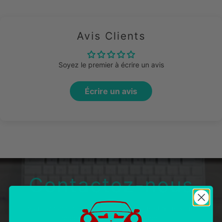
Avis Clients
Soyez le premier à écrire un avis
Écrire un avis
Contactez-nous
Veuillez remplir le formulaire ci-dessous et nous vous
répondrons dans les 24 heures.