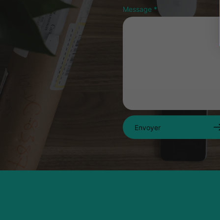
Message
*
Envoyer