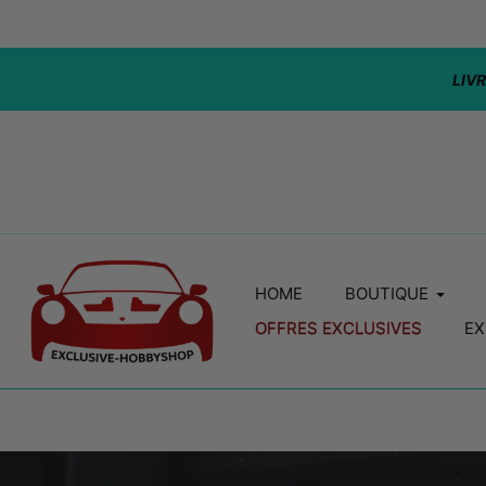
Aller
au
contenu
🇱 / 🇱🇺 / AU-DESSUS DE 100€ / PAR COMMANDE
LIVR
HOME
BOUTIQUE
OFFRES EXCLUSIVES
EX