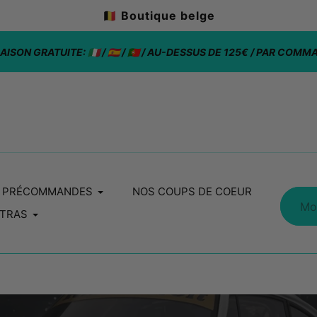
🇧🇪 Boutique belge
AISON GRATUITE: 🇮🇹 / 🇪🇸 / 🇵🇹 / AU-DESSUS DE 125€ / PAR COM
PRÉCOMMANDES
NOS COUPS DE COEUR
TRAS