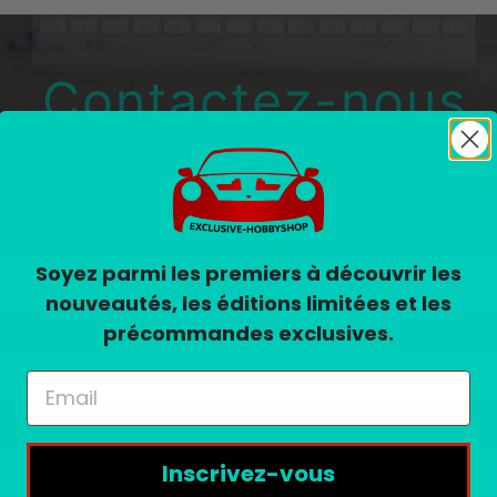
Contactez-nous
z remplir le formulaire ci-dessous et nous vous répondrons dans les 2
E-mail
*
Soyez parmi les premiers à découvrir les
nouveautés, les éditions limitées et les
précommandes exclusives.
Inscrivez-vous