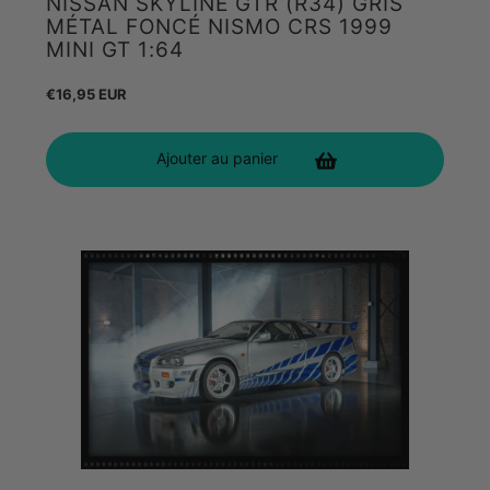
NISSAN SKYLINE GTR (R34) GRIS
MÉTAL FONCÉ NISMO CRS 1999
MINI GT 1:64
Prix
€16,95 EUR
habituel
Ajouter au panier