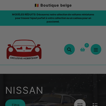
Aller
🇧🇪 Boutique belge
au
contenu
couvrez notre sélection de voitures miniatures
ut parfait à votre collection ou un cadeau pour un
LIVRAISON GRATUITE: 🇧🇪 / AU-DES
passionné.
0
Chercher
NISSAN
Filtre