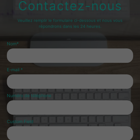
Contactez-nous
Veuillez remplir le formulaire ci-dessous et nous vous
répondrons dans les 24 heures.
Nom
*
E-mail
*
Numéro de téléphone
Custom Field