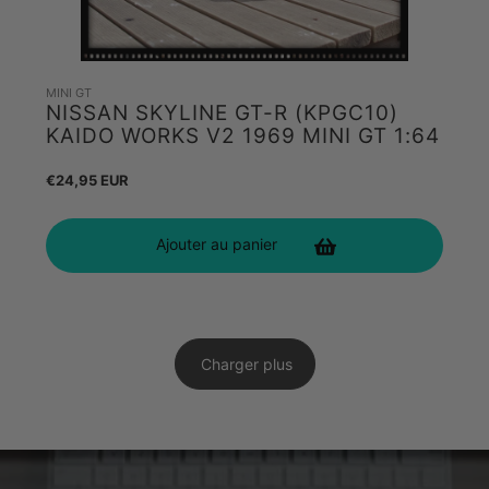
MINI GT
NISSAN SKYLINE GT-R (KPGC10)
KAIDO WORKS V2 1969 MINI GT 1:64
Prix
€24,95 EUR
habituel
Ajouter au panier
Charger plus