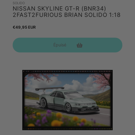
SOLIDO
NISSAN SKYLINE GT-R (BNR34)
2FAST2FURIOUS BRIAN SOLIDO 1:18
Prix
€49,95 EUR
habituel
Épuisé