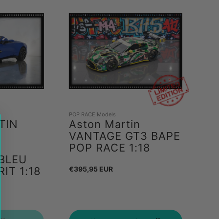
POP RACE Models
TIN
Aston Martin
VANTAGE GT3 BAPE
POP RACE 1:18
BLEU
RIT 1:18
Prix
€395,95 EUR
habituel