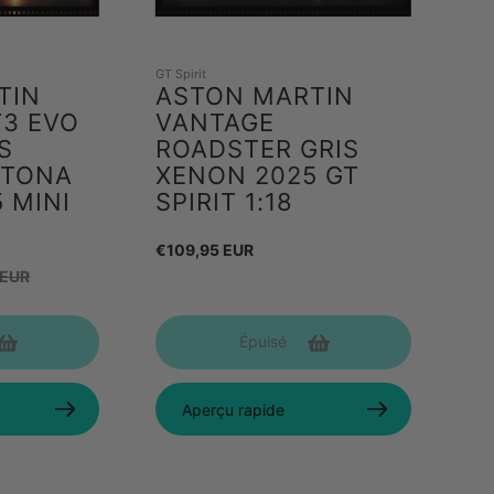
GT Spirit
TIN
ASTON MARTIN
T3 EVO
VANTAGE
S
ROADSTER GRIS
YTONA
XENON 2025 GT
 MINI
SPIRIT 1:18
Prix
€109,95 EUR
 EUR
habituel
l
Épuisé
Aperçu rapide