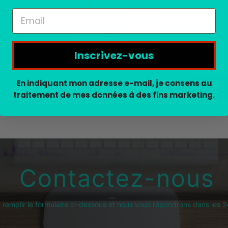
Épuisé
Épuisé
Aperçu rapide
Aperçu rapide
Inscrivez-vous
En indiquant mon adresse e-mail, je consens au
Charger p
traitement de mes données à des fins marketing.
Contactez-nous
z remplir le formulaire ci-dessous et nous vous répondrons dans les 2