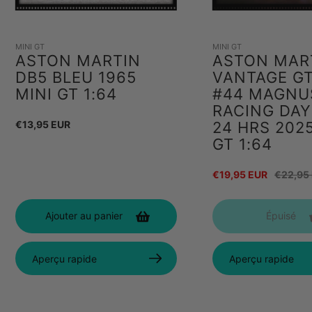
MINI GT
MINI GT
ASTON MARTIN
ASTON MAR
DB5 BLEU 1965
VANTAGE G
MINI GT 1:64
#44 MAGNU
RACING DA
Prix
€13,95 EUR
24 HRS 2025
GT 1:64
habituel
Prix
€19,95 EUR
Prix
€22,95
de
habitue
Ajouter au panier
Épuisé
vente
Aperçu rapide
Aperçu rapide