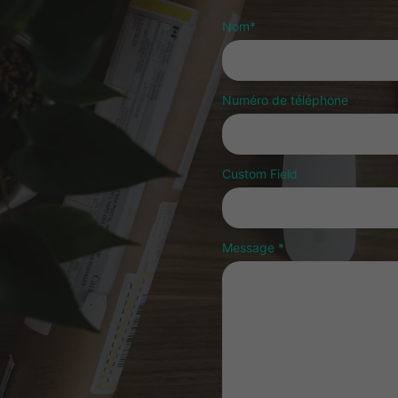
Nom
*
Numéro de téléphone
Custom Field
Message
*