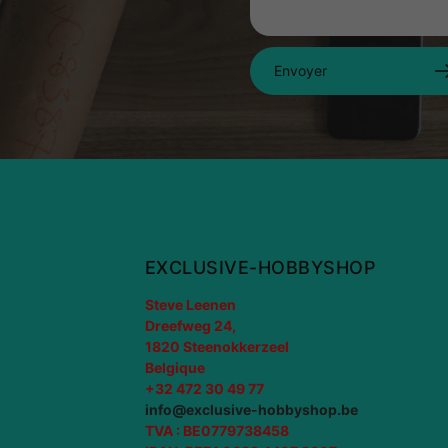
Envoyer
EXCLUSIVE-HOBBYSHOP
Steve Leenen
Dreefweg 24,
1820 Steenokkerzeel
Belgique
+32 472 30 49 77
info@exclusive-hobbyshop.be
TVA : BE0779738458