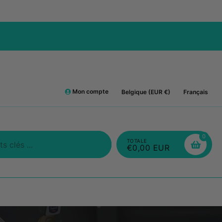
LIVRAISON GRATUITE: 🇫🇷 / 🇩🇪 / 🇳🇱 / 🇱
Mon compte
Belgique (EUR €)
Français
0
TOTALE
€0,00 EUR
Chercher