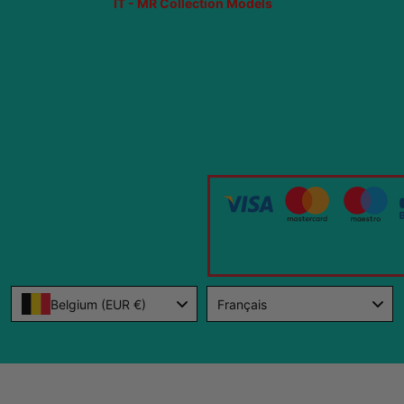
IT - MR Collection Models
Language
Belgium (EUR €)
Français