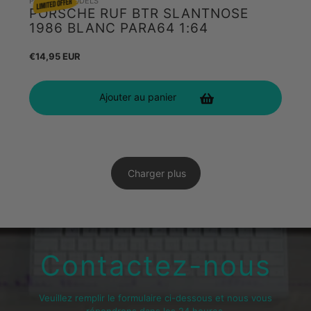
PARAGON MODELS
PORSCHE RUF BTR SLANTNOSE
1986 BLANC PARA64 1:64
Prix
€14,95 EUR
habituel
Ajouter au panier
Charger plus
Contactez-nous
Veuillez remplir le formulaire ci-dessous et nous vous