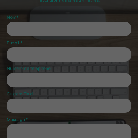
répondrons dans les 24 heures.
Nom
*
E-mail
*
Numéro de téléphone
Custom Field
Message
*