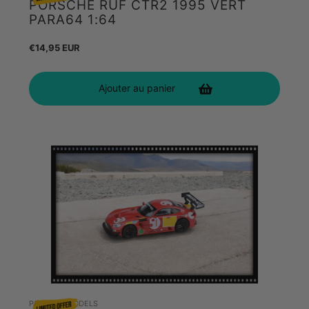
PORSCHE RUF CTR2 1995 VERT
PARA64 1:64
Prix
€14,95 EUR
habituel
Ajouter au panier
PARAGON MODELS