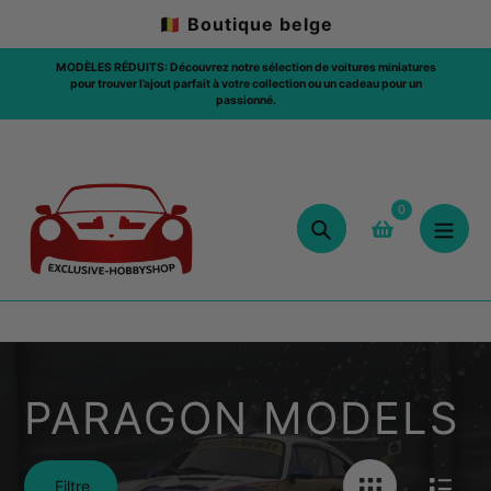
Aller
🇧🇪 Boutique belge
au
contenu
couvrez notre sélection de voitures miniatures
ut parfait à votre collection ou un cadeau pour un
LIVRAISON GRATUITE: 🇧🇪 / AU-DES
passionné.
0
Chercher
PARAGON MODELS
Filtre