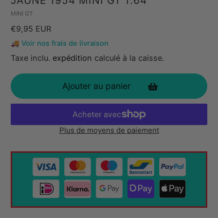
JAUNE 1954 MINI GT 1:64
Vendeuse
MINI GT
Prix
€9,95 EUR
🚚 Voir nos frais de livraison
habituel
Taxe inclu.
expédition
calculé à la caisse.
Ajouter au panier
Plus de moyens de paiement
Ajout
de
produit
à
votre
panier