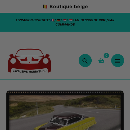
Aller
🇧🇪 Boutique belge
au
contenu
LIVRAISON GRATUITE: 🇫🇷 / 🇩🇪 / 🇳🇱 / 🇱🇺 / AU-DESSUS DE 100€ / PAR
LIVRAIS
COMMANDE
COMMANDE
0
Chercher