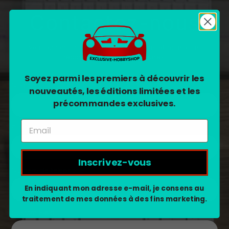
Contactez-nous
Veuillez remplir le formulaire ci-dessous et nous vous
répondrons dans les 24 heures.
Soyez parmi les premiers à découvrir les
Nom
*
nouveautés, les éditions limitées et les
précommandes exclusives.
E-mail
*
Inscrivez-vous
Numéro de téléphone
En indiquant mon adresse e-mail, je consens au
traitement de mes données à des fins marketing.
Custom Field