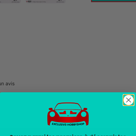
un avis
é