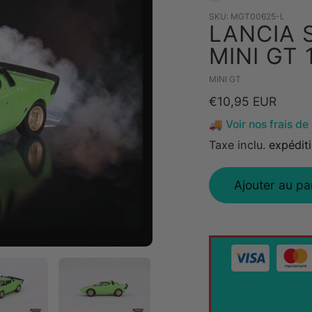
SKU:
MGT00625-L
LANCIA 
MINI GT 
Vendeuse
MINI GT
Prix
€10,95 EUR
🚚 Voir nos frais de 
habituel
Taxe inclu.
expédit
Ajouter au pa
Ajout
de
produit
à
votre
panier