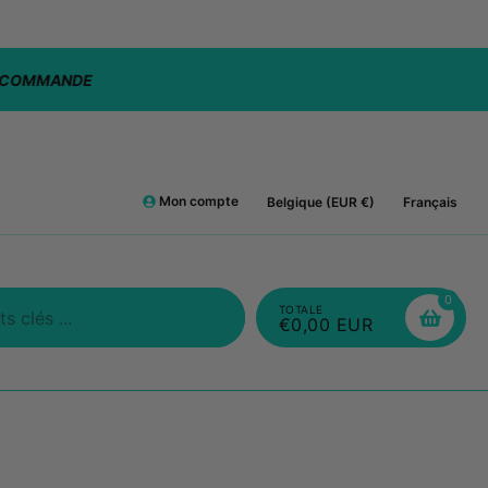
LIVRAISON GRATUITE: 🇫🇷 / 🇩🇪 / 🇳🇱 / 🇱
Mon compte
Belgique (EUR €)
Français
0
TOTALE
€0,00 EUR
Chercher