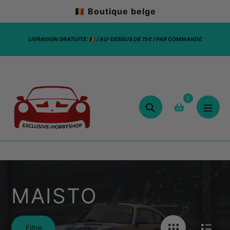
Aller
🇧🇪 Boutique belge
au
contenu
miniatures
LIVRAISON
 pour un
LIVRAISON GRATUITE: 🇧🇪 / AU-DESSUS DE 75€ / PAR COMMANDE
0
Chercher
MAISTO
Filtre