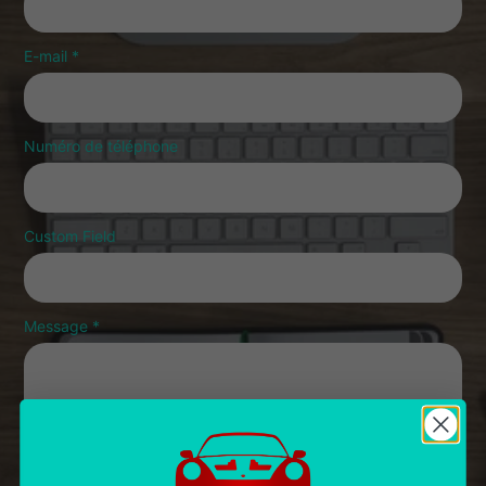
E-mail
*
Numéro de téléphone
Custom Field
Message
*