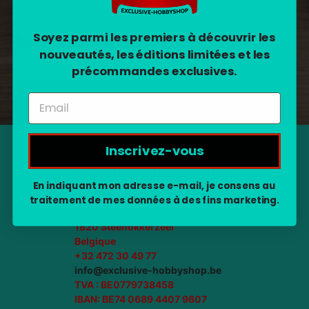
Soyez parmi les premiers à découvrir les
nouveautés, les éditions limitées et les
Envoyer
précommandes exclusives.
Inscrivez-vous
EXCLUSIVE-HOBBYSHOP
En indiquant mon adresse e-mail, je consens au
Steve Leenen
traitement de mes données à des fins marketing.
Dreefweg 24,
1820 Steenokkerzeel
Belgique
+32 472 30 49 77
info@exclusive-hobbyshop.be
TVA : BE0779738458
IBAN: BE74 0689 4407 9607